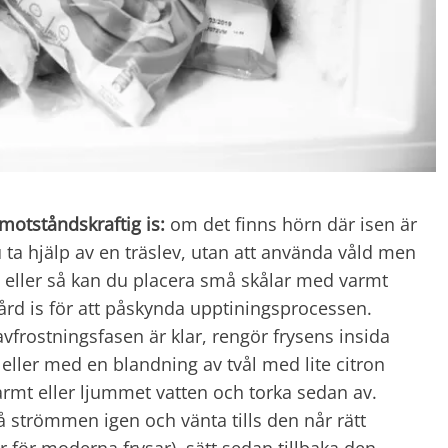
motståndskraftig is:
om det finns hörn där isen är
 ta hjälp av en träslev, utan att använda våld men
n, eller så kan du placera små skålar med varmt
rd is för att påskynda upptiningsprocessen.
vfrostningsfasen är klar, rengör frysens insida
ller med en blandning av tvål med lite citron
rmt eller ljummet vatten och torka sedan av.
 strömmen igen och vänta tills den når rätt