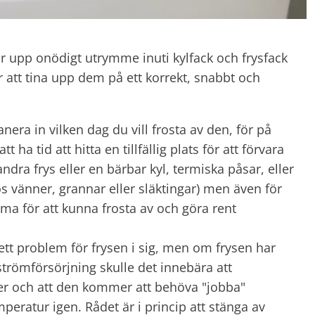
tar upp onödigt utrymme inuti kylfack och frysfack
 att tina upp dem på ett korrekt, snabbt och
nera in vilken dag du vill frosta av den, för på
 ha tid att hitta en tillfällig plats för att förvara
andra frys eller en bärbar kyl, termiska påsar, eller
 hos vänner, grannar eller släktingar) men även för
mma för att kunna frosta av och göra rent
 ett problem för frysen i sig, men om frysen har
römförsörjning skulle det innebära att
ger och att den kommer att behöva "jobba"
mperatur igen. Rådet är i princip att stänga av