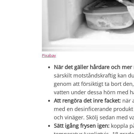
Pixabay
När det gäller hårdare och mer 
särskilt motståndskraftig kan du
genom att försiktigt ta bort de
vatten under dessa hörn med hå
Att rengöra det inre facket:
när a
med en desinficerande produkt e
och vinäger. Skölj sedan med va
Sätt igång frysen igen:
koppla på