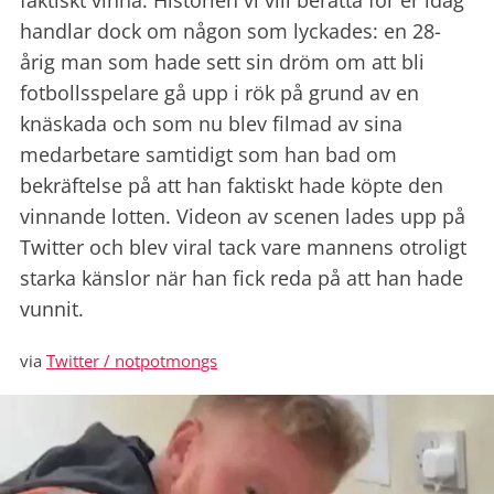
faktiskt vinna. Historien vi vill berätta för er idag
handlar dock om någon som lyckades: en 28-
årig man som hade sett sin dröm om att bli
fotbollsspelare gå upp i rök på grund av en
knäskada och som nu blev filmad av sina
medarbetare samtidigt som han bad om
bekräftelse på att han faktiskt hade köpte den
vinnande lotten. Videon av scenen lades upp på
Twitter och blev viral tack vare mannens otroligt
starka känslor när han fick reda på att han hade
vunnit.
via
Twitter / notpotmongs