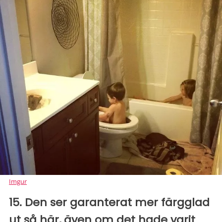
Imgur
15. Den ser garanterat mer färgglad
ut så här, även om det hade varit