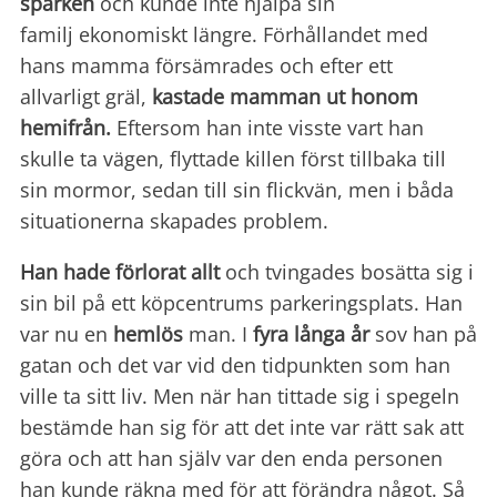
sparken
och kunde inte hjälpa sin
familj ekonomiskt längre. Förhållandet med
hans mamma försämrades och efter ett
allvarligt gräl,
kastade mamman ut honom
hemifrån.
Eftersom han inte visste vart han
skulle ta vägen, flyttade killen först tillbaka till
sin mormor, sedan till sin flickvän, men i båda
situationerna skapades problem.
Han hade förlorat allt
och tvingades bosätta sig i
sin bil på ett köpcentrums parkeringsplats. Han
var nu en
hemlös
man. I
fyra långa år
sov han på
gatan och det var vid den tidpunkten som han
ville ta sitt liv. Men när han tittade sig i spegeln
bestämde han sig för att det inte var rätt sak att
göra och att han själv var den enda personen
han kunde räkna med för att förändra något. Så