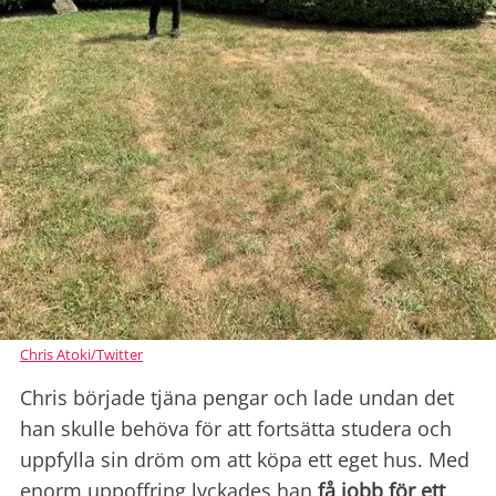
Chris Atoki/Twitter
Chris började tjäna pengar och lade undan det
han skulle behöva för att fortsätta studera och
uppfylla sin dröm om att köpa ett eget hus. Med
enorm uppoffring lyckades han
få jobb för ett