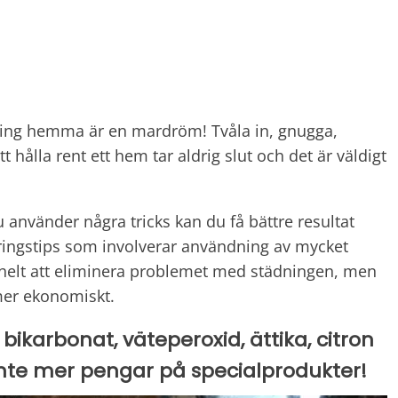
ning hemma är en mardröm! Tvåla in, gnugga,
t hålla rent ett hem tar aldrig slut och det är väldigt
nvänder några tricks kan du få bättre resultat
öringstips som involverar användning av mycket
 helt att eliminera problemet med städningen, men
mer ekonomiskt.
karbonat, väteperoxid, ättika, citron
 inte mer pengar på specialprodukter!