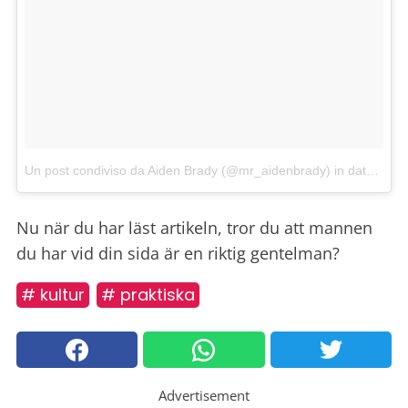
Un post condiviso da Aiden Brady (@mr_aidenbrady)
in data:
28 O
Nu när du har läst artikeln, tror du att mannen
du har vid din sida är en riktig gentelman?
# kultur
# praktiska
Advertisement