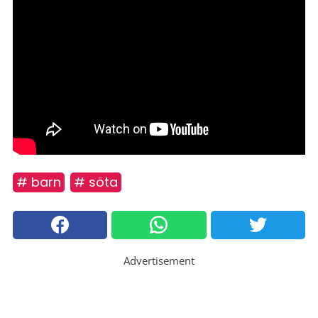
# barn
# söta
Advertisement