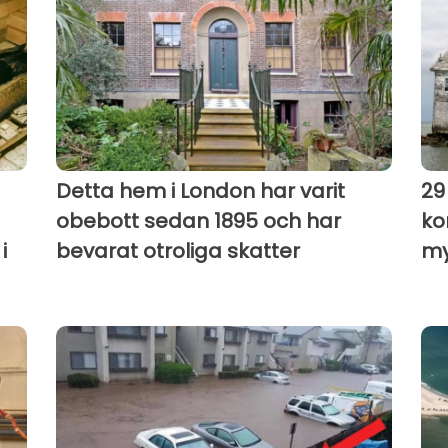
Detta hem i London har varit
29
obebott sedan 1895 och har
ko
i
bevarat otroliga skatter
my