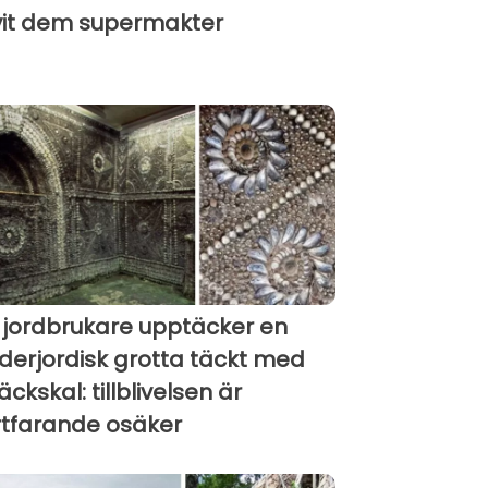
vit dem supermakter
 jordbrukare upptäcker en
derjordisk grotta täckt med
äckskal: tillblivelsen är
rtfarande osäker