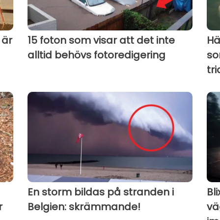
 är
15 foton som visar att det inte
Hä
alltid behövs fotoredigering
so
tr
En storm bildas på stranden i
Bl
r
Belgien: skrämmande!
vä