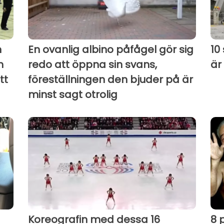
n
En ovanlig albino påfågel gör sig
10
h
redo att öppna sin svans,
är
tt
föreställningen den bjuder på är
minst sagt otrolig
Koreografin med dessa 16
8 