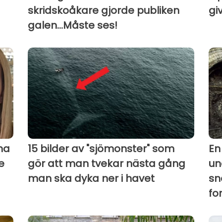
skridskoåkare gjorde publiken
gi
galen...Måste ses!
na
15 bilder av "sjömonster" som
En
e
gör att man tvekar nästa gång
un
man ska dyka ner i havet
sn
fo