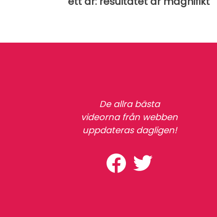
ett år: resultatet är magnifikt
De allra bästa
videorna från webben
uppdateras dagligen!