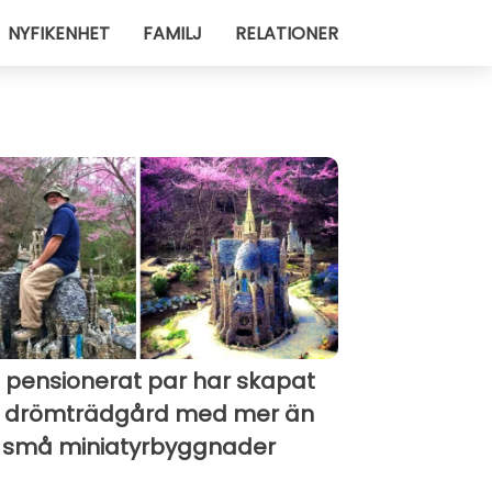
NYFIKENHET
FAMILJ
RELATIONER
t pensionerat par har skapat
 drömträdgård med mer än
 små miniatyrbyggnader