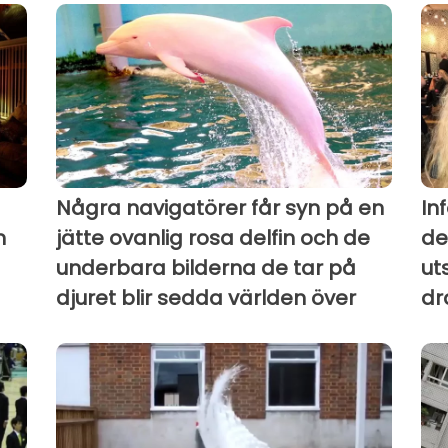
Några navigatörer får syn på en
In
m
jätte ovanlig rosa delfin och de
de
underbara bilderna de tar på
ut
djuret blir sedda världen över
dr