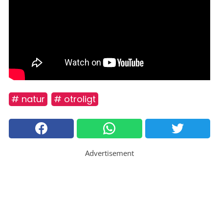
# natur
# otroligt
Advertisement