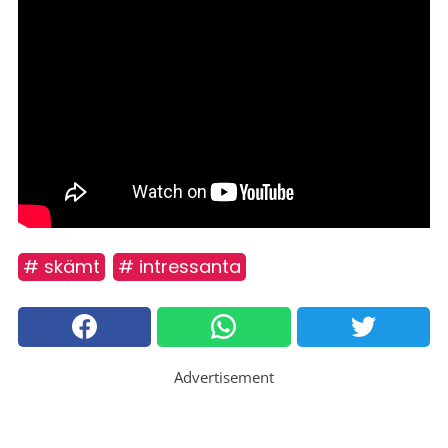
# skämt
# intressanta
Advertisement