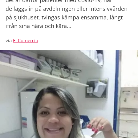
det är därför patienter med Covid-19, när
de läggs in på avdelningen eller intensivvården
på sjukhuset, tvingas kämpa ensamma, långt
ifrån sina nära och kära...
via
El Comercio