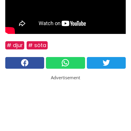
# djur
# söta
Advertisement