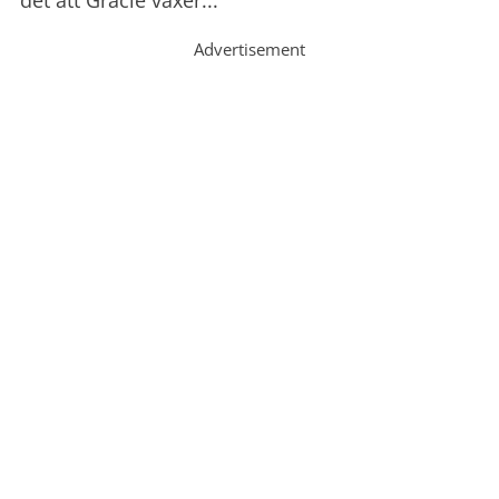
det att Gracie växer...
Advertisement