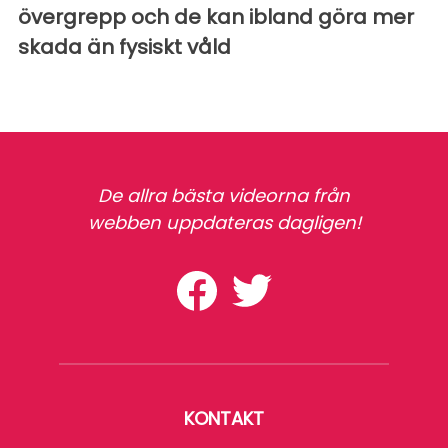
övergrepp och de kan ibland göra mer
skada än fysiskt våld
De allra bästa videorna från
webben uppdateras dagligen!
KONTAKT