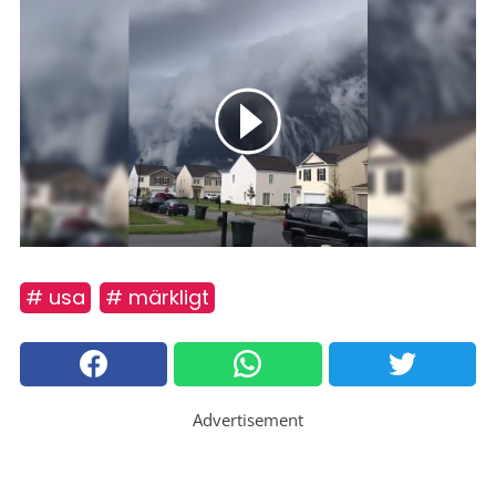
# usa
# märkligt
Advertisement