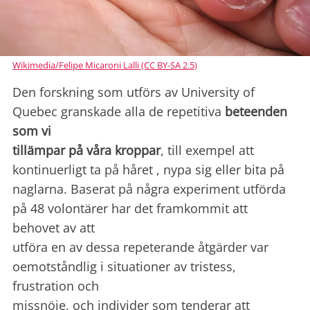
Wikimedia/Felipe Micaroni Lalli (CC BY-SA 2.5)
Den forskning som utförs av University of
Quebec granskade alla de repetitiva
beteenden
som vi
tillämpar på våra kroppar
, till exempel att
kontinuerligt ta på håret , nypa sig eller bita på
naglarna. Baserat på några experiment utförda
på 48 volontärer har det framkommit att
behovet av att
utföra en av dessa repeterande åtgärder var
oemotståndlig i situationer av tristess,
frustration och
missnöje, och individer som tenderar att