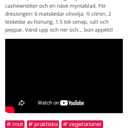
cashewnötter och en näve myntablad. För
dressingen: 6 matskedar olivolja, ½
citron, 2
teskedar av honung, 1,5 tsk senap, salt och
peppar. Vänd upp och ner och... bon appétit!
# mat
# praktiska
# vegetarianer