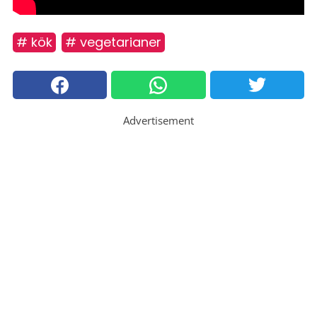
# kök
# vegetarianer
Advertisement