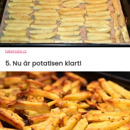
takprosto.cc
5. Nu är potatisen klart!