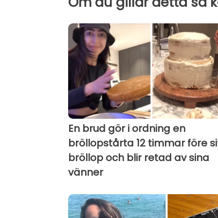
Om du gillar detta så 
En brud gör i ordning en
bröllopstårta 12 timmar före si
bröllop och blir retad av sina
vänner