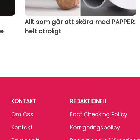
Allt som går att skära med PAPPER:
te
helt otroligt
KONTAKT
REDAKTIONELL
Om Oss
Fact Checking Policy
Kontakt
Korrigeringspolicy