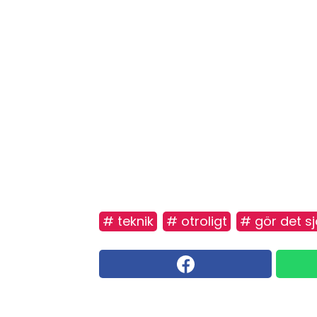
# teknik
# otroligt
# gör det sj