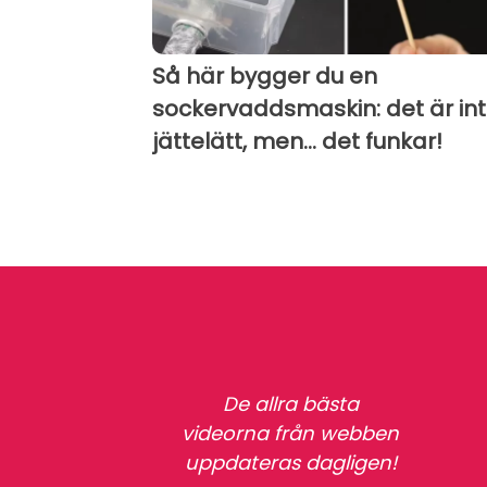
Så här bygger du en
sockervaddsmaskin: det är in
jättelätt, men... det funkar!
De allra bästa
videorna från webben
uppdateras dagligen!