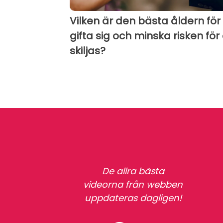
Vilken är den bästa åldern för
gifta sig och minska risken för 
skiljas?
De allra bästa
videorna från webben
uppdateras dagligen!