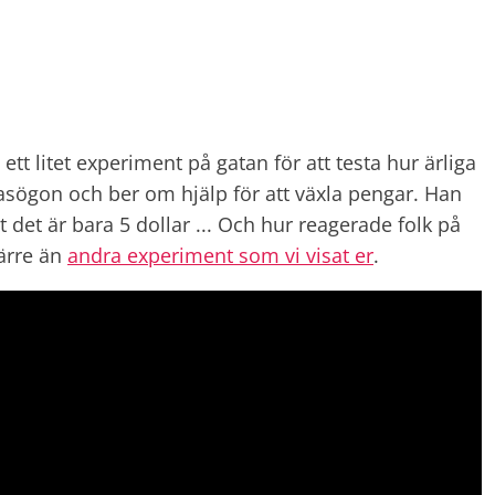
ett litet experiment på gatan för att testa hur ärliga
lglasögon och ber om hjälp för att växla pengar. Han
t det är bara 5 dollar ... Och hur reagerade folk på
värre än
andra experiment som vi visat er
.