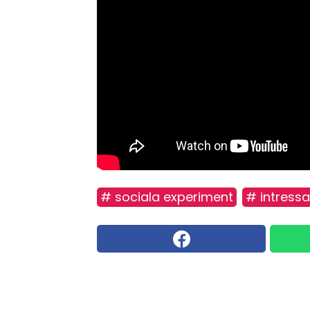
# sociala experiment
# intress