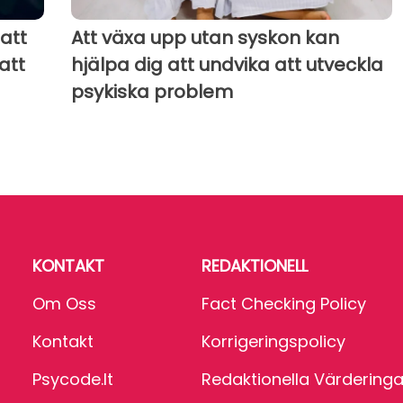
 att
Att växa upp utan syskon kan
att
hjälpa dig att undvika att utveckla
psykiska problem
KONTAKT
REDAKTIONELL
Om Oss
Fact Checking Policy
Kontakt
Korrigeringspolicy
Psycode.it
Redaktionella Värderinga