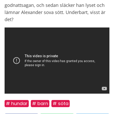
godnattsagan, och sedan släcker han lyset och
lämnar Alexander sova sött. Underbart, visst är
det?
# hundar
# barn
# söta