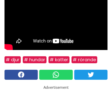
# djur
# hundar
# katter
# rörande
Advertisement