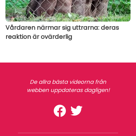
Vårdaren närmar sig uttrarna: deras
reaktion är ovärderlig
De allra bästa videorna från
webben uppdateras dagligen!