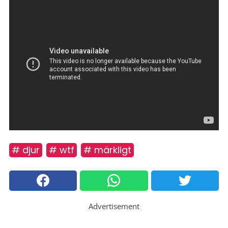
# djur
# wtf
# märkligt
Advertisement