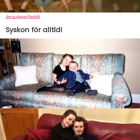
deraudwag/Reddit
Syskon för alltid!