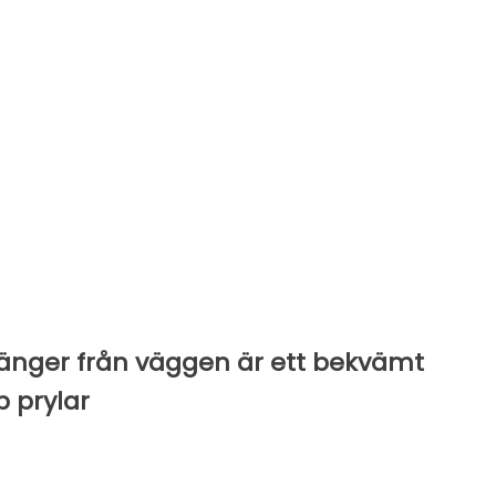
änger från väggen är ett bekvämt
p prylar