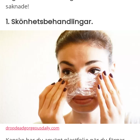
saknade!
1. Skönhetsbehandlingar.
dropdeadgorgeousdaily.com
Kanske har du använt plastfolie när du färgar