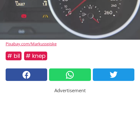
Pixabay.com/Markusspiske
# bil
# knep
Advertisement