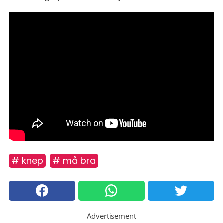
# knep
# må bra
Advertisement