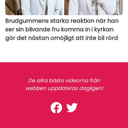
Brudgummens starka reaktion när han
ser sin blivande fru komma in i kyrkan
gör det nästan omöjligt att inte bli rörd
De allra bästa videorna från
webben uppdateras dagligen!