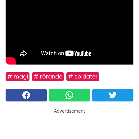
# magi
# rörande
# soldater
Advertisement