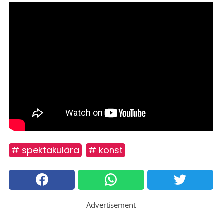
# spektakulära
# konst
Advertisement