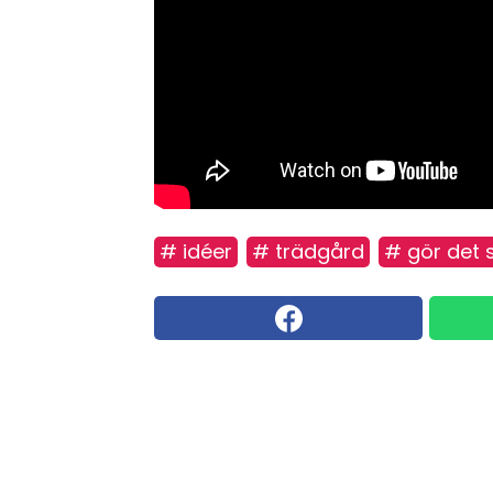
# idéer
# trädgård
# gör det s