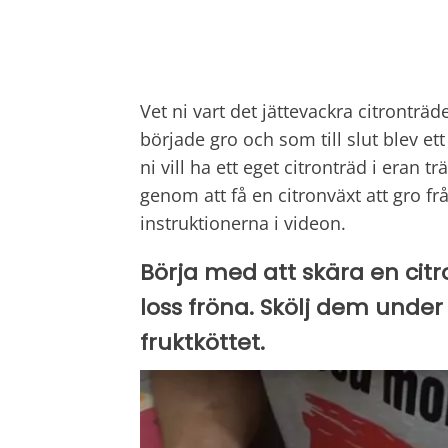
Vet ni vart det jättevackra citronträd
började gro och som till slut blev et
ni vill ha ett eget citronträd i eran t
genom att få en citronväxt att gro frå
instruktionerna i videon.
Börja med att skära en citr
loss fröna. Skölj dem under 
fruktköttet.