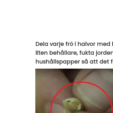
Dela varje frö i halvor med
liten behållare, fukta jord
hushållspapper så att det fö