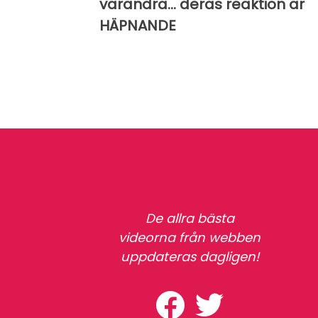
varandra... deras reaktion är
HÄPNANDE
De allra bästa
videorna från webben
uppdateras dagligen!