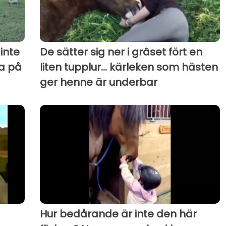
inte
De sätter sig ner i grâset fört en
ta på
liten tupplur... kärleken som hästen
ger henne är underbar
Hur bedårande är inte den här