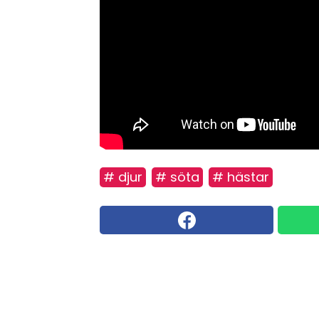
# djur
# söta
# hästar