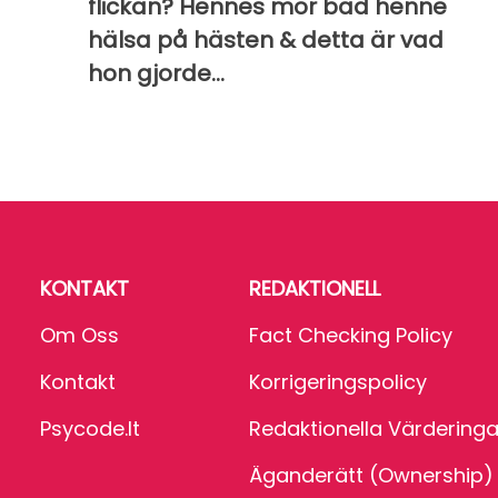
flickan? Hennes mor bad henne
hälsa på hästen & detta är vad
hon gjorde...
KONTAKT
REDAKTIONELL
Om Oss
Fact Checking Policy
Kontakt
Korrigeringspolicy
Psycode.it
Redaktionella Värderinga
Äganderätt (Ownership)