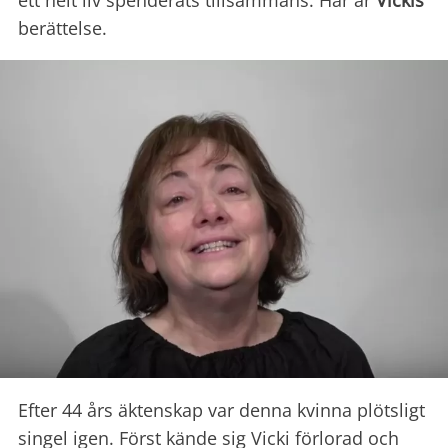
ett helt liv spenderats tillsammans. Här är
Vickis
berättelse.
Efter 44 års äktenskap var denna kvinna plötsligt
singel igen. Först kände sig Vicki förlorad och